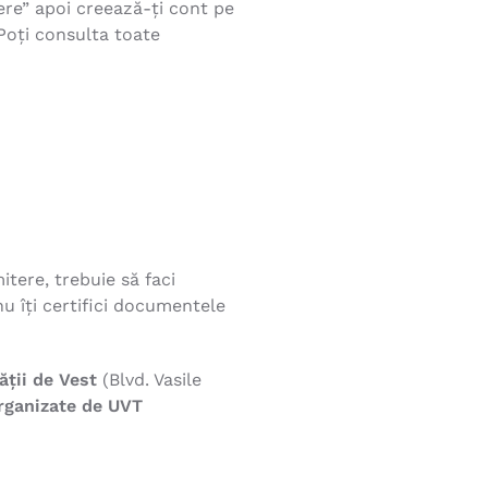
re” apoi creează-ți cont pe
 Poți consulta toate
tere, trebuie să faci
u îți certifici documentele
ății de Vest
(Blvd. Vasile
rganizate de UVT