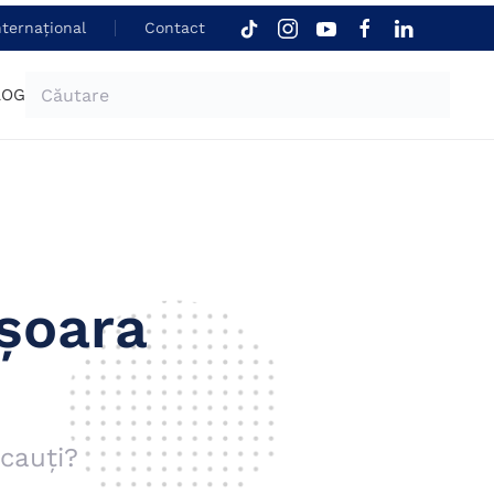
nternațional
Contact
LOG
șoara
cauți?