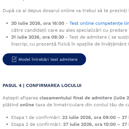
După ce ai depus dosarul online va trebui să te prezinți
20 iulie 2026, ora 16:00
-
Test online competențe lin
către candidații care au ales specializări cu predare 
21 iulie 2026, ora 08:30
- Test de admitere ( se susți
înscriși, cu prezență fizică în spațiile de învățămâ
Model întrebări test admitere
PASUL 4 | CONFIRMAREA LOCULUI
Aștepti afișarea
clasamentului final de admitere (iulie
plătind
online
taxa de înmatriculare din contul tău de c
Etapa 1 de confirmări:
23 iulie 2026, ora 09:00 – 27 
Etapa 2 de confirmări:
27 iulie 2026, ora 10:00 – 27 