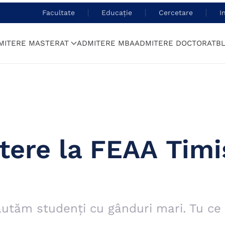
Facultate
Educație
Cercetare
I
MITERE MASTERAT
ADMITERE MBA
ADMITERE DOCTORAT
B
tere la FEAA Timi
ăutăm studenți cu gânduri mari. Tu ce 