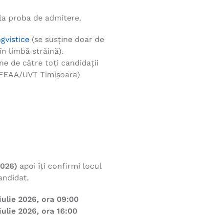
 la proba de admitere.
gvistice
(se susține doar de
în limbă străină).
ne de către toți candidații
nt FEAA/UVT Timișoara)
 2026)
apoi îți confirmi locul
andidat.
iulie 2026, ora 09:00
iulie 2026, ora 16:00