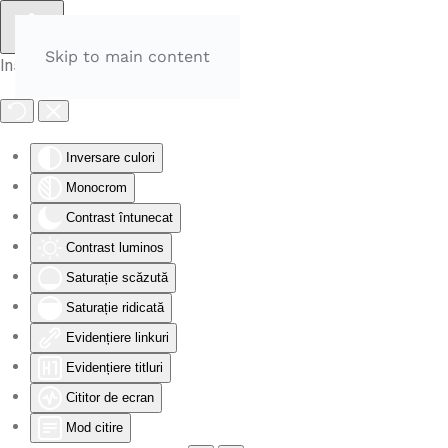
Skip to main content
Instrumente de accesibilitate
Inversare culori
Monocrom
Contrast întunecat
Contrast luminos
Saturație scăzută
Saturație ridicată
Evidențiere linkuri
Evidențiere titluri
Cititor de ecran
Mod citire