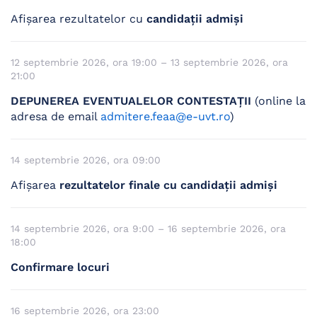
Afișarea rezultatelor cu
candidații admiși
12 septembrie 2026, ora 19:00 – 13 septembrie 2026, ora
21:00
DEPUNEREA EVENTUALELOR CONTESTAŢII
(online la
adresa de email
admitere.feaa@e-uvt.ro
)
14 septembrie 2026, ora 09:00
Afișarea
rezultatelor finale cu candidații admiși
14 septembrie 2026, ora 9:00 – 16 septembrie 2026, ora
18:00
Confirmare locuri
16 septembrie 2026, ora 23:00