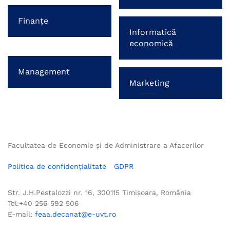
Finanțe
Informatică
economică
Management
Marketing
Toate programele
Facultatea de Economie și de Administrare a Afacerilor
Politica de confidențialitate
GDPR
Str. J.H.Pestalozzi nr. 16, 300115 Timișoara, România
Tel:+40 256 592 506
E-mail:
feaa.decanat@e-uvt.ro