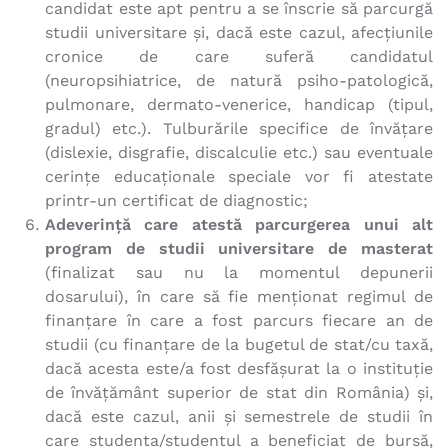
candidat este apt pentru a se înscrie să parcurgă
studii universitare și, dacă este cazul, afecțiunile
cronice de care suferă candidatul
(neuropsihiatrice, de natură psiho-patologică,
pulmonare, dermato-venerice, handicap (tipul,
gradul) etc.). Tulburările specifice de învățare
(dislexie, disgrafie, discalculie etc.) sau eventuale
cerințe educaționale speciale vor fi atestate
printr-un certificat de diagnostic;
Adeverință care atestă parcurgerea unui alt
program de studii universitare de masterat
(finalizat sau nu la momentul depunerii
dosarului), în care să fie menționat regimul de
finanțare în care a fost parcurs fiecare an de
studii (cu finanțare de la bugetul de stat/cu taxă,
dacă acesta este/a fost desfășurat la o instituție
de învățământ superior de stat din România) și,
dacă este cazul, anii și semestrele de studii în
care studenta/studentul a beneficiat de bursă,