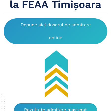
la FEAA Timișoara
Depune aici dosarul de admitere
online
Rezultate admitere masterat