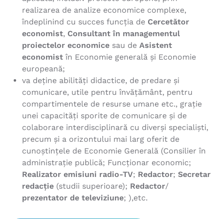
realizarea de analize economice complexe,
îndeplinind cu succes funcţia de
Cercetător
economist
,
Consultant în managementul
proiectelor economice
sau de
Asistent
economist
în Economie generală şi Economie
europeană;
va deţine abilităţi didactice, de predare şi
comunicare, utile pentru învăţământ, pentru
compartimentele de resurse umane etc., graţie
unei capacităţi sporite de comunicare şi de
colaborare interdisciplinară cu diverşi specialişti,
precum şi a orizontului mai larg oferit de
cunoştinţele de Economie Generală (Consilier în
administraţie publică; Funcţionar economic;
Realizator emisiuni radio-TV
;
Redactor
;
Secretar
redacție
(studii superioare);
Redactor
/
prezentator de televiziune
; ),etc.