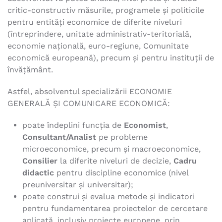
critic-constructiv măsurile, programele şi politicile
pentru entităţi economice de diferite niveluri
(întreprindere, unitate administrativ-teritorială,
economie națională, euro-regiune, Comunitate
economică europeană), precum şi pentru instituţii de
învăţământ.
Astfel, absolventul specializării ECONOMIE
GENERALĂ ŞI COMUNICARE ECONOMICĂ:
poate îndeplini funcţia de
Economist
,
Consultant/Analist
pe probleme
microeconomice, precum şi macroeconomice,
Consilier
la diferite niveluri de decizie,
Cadru
didactic
pentru discipline economice (nivel
preuniversitar şi universitar);
poate construi şi evalua metode şi indicatori
pentru fundamentarea proiectelor de cercetare
aplicată, inclusiv proiecte europene, prin