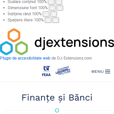
Scalare conținut
100
%
Dimensiune font
100
%
Înălțime rând
100
%
Spațiere litere
100
%
Plugin de accesibilitate web
de DJ-Extensions.com
MENIU
Finanțe și Bănci