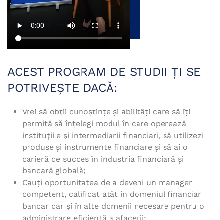
ACEST PROGRAM DE STUDII ŢI SE
POTRIVEȘTE DACĂ:
Vrei să obţii cunoştinţe şi abilităţi care să îţi
permită să înţelegi modul în care operează
instituţiile şi intermediarii financiari, să utilizezi
produse şi instrumente financiare şi să ai o
carieră de succes în industria financiară şi
bancară globală;
Cauţi oportunitatea de a deveni un manager
competent, calificat atât în domeniul financiar
bancar dar şi în alte domenii necesare pentru o
administrare eficientă a afacerii;