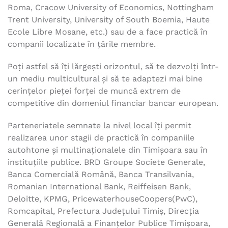
Roma, Cracow University of Economics, Nottingham
Trent University, University of South Boemia, Haute
Ecole Libre Mosane, etc.) sau de a face practică în
companii localizate în ţările membre.
Poţi astfel să îţi lărgeşti orizontul, să te dezvolţi într-
un mediu multicultural şi să te adaptezi mai bine
cerinţelor pieţei forţei de muncă extrem de
competitive din domeniul financiar bancar european.
Parteneriatele semnate la nivel local îţi permit
realizarea unor stagii de practică în companiile
autohtone şi multinaţionalele din Timişoara sau în
instituţiile publice. BRD Groupe Societe Generale,
Banca Comercială Română, Banca Transilvania,
Romanian International Bank, Reiffeisen Bank,
Deloitte, KPMG, PricewaterhouseCoopers(PwC),
Romcapital, Prefectura Județului Timiș, Direcţia
Generală Regională a Finanțelor Publice Timișoara,