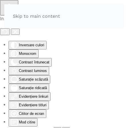
Skip to main content
Instrumente de accesibilitate
Inversare culori
Monocrom
Contrast întunecat
Contrast luminos
Saturație scăzută
Saturație ridicată
Evidențiere linkuri
Evidențiere titluri
Cititor de ecran
Mod citire