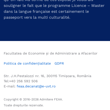
souligner le fait que le programme Licence – Master
dans la langue française est certainement le
passeport vers la multi culturalité.
Facultatea de Economie și de Administrare a Afacerilor
Politica de confidențialitate
GDPR
Str. J.H.Pestalozzi nr. 16, 300115 Timișoara, România
Tel:+40 256 592 506
E-mail:
feaa.decanat@e-uvt.ro
Copyright © 2016-
2026
Admitere FEAA.
Toate drepturile rezervate.