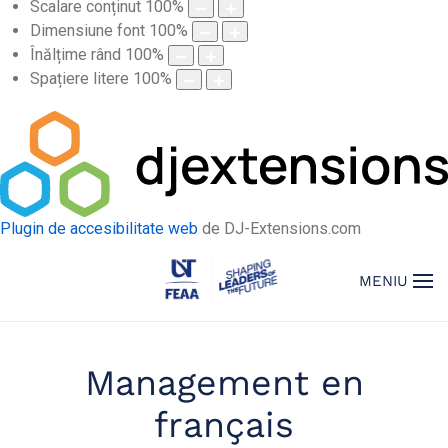
Scalare conținut
100
%
Dimensiune font
100
%
Înălțime rând
100
%
Spațiere litere
100
%
Plugin de accesibilitate web
de DJ-Extensions.com
MENIU
Management en
français